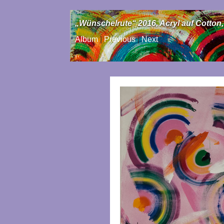
„Wünschelrute“ 2016, Acryl auf Cotton,
Album
|
Previous
|
Next