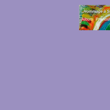
„Hommage à Son
Album
|
Previou