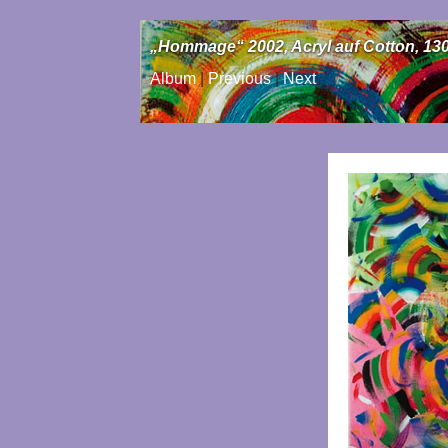
„Hommage“ 2002, Acryl auf Cotton, 13
Album
|
Previous
|
Next